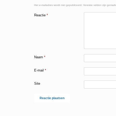
Het e-mailadres wordt niet gepubliceerd.
Vereiste velden zijn gemar
Reactie
*
Naam
*
E-mail
*
Site