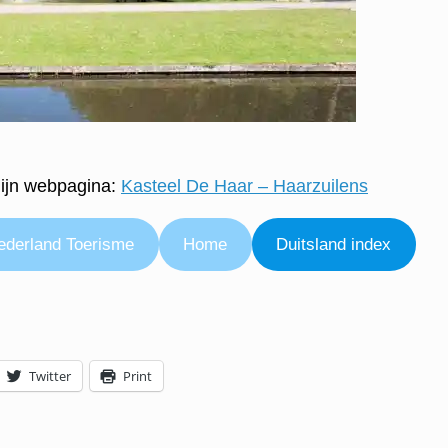
mijn webpagina:
Kasteel De Haar – Haarzuilens
ederland Toerisme
Home
Duitsland index
Twitter
Print