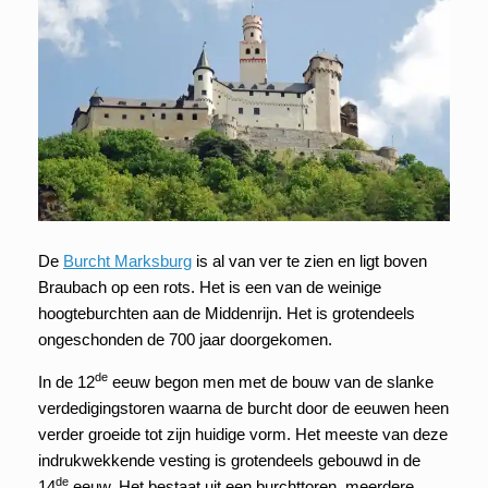
De
Burcht Marksburg
is al van ver te zien en ligt boven
Braubach op een rots. Het is een van de weinige
hoogteburchten aan de Middenrijn. Het is grotendeels
ongeschonden de 700 jaar doorgekomen.
de
In de 12
eeuw begon men met de bouw van de slanke
verdedigingstoren waarna de burcht door de eeuwen heen
verder groeide tot zijn huidige vorm. Het meeste van deze
indrukwekkende vesting is grotendeels gebouwd in de
de
14
eeuw. Het bestaat uit een burchttoren, meerdere