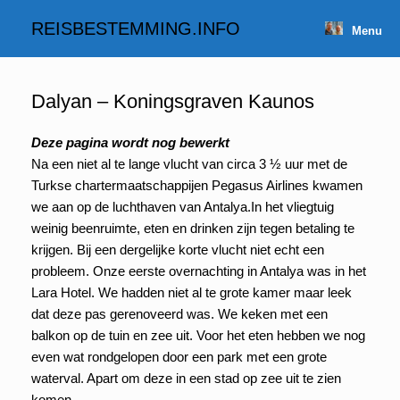
Spring
naar
REISBESTEMMING.INFO
Menu
inhoud
Dalyan – Koningsgraven Kaunos
Deze pagina wordt nog bewerkt
Na een niet al te lange vlucht van circa 3 ½ uur met de
Turkse chartermaatschappijen Pegasus Airlines kwamen
we aan op de luchthaven van Antalya.In het vliegtuig
weinig beenruimte, eten en drinken zijn tegen betaling te
krijgen. Bij een dergelijke korte vlucht niet echt een
probleem. Onze eerste overnachting in Antalya was in het
Lara Hotel. We hadden niet al te grote kamer maar leek
dat deze pas gerenoveerd was. We keken met een
balkon op de tuin en zee uit. Voor het eten hebben we nog
even wat rondgelopen door een park met een grote
waterval. Apart om deze in een stad op zee uit te zien
komen.