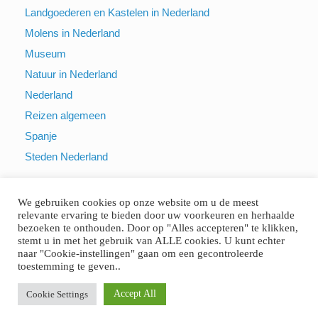
Landgoederen en Kastelen in Nederland
Molens in Nederland
Museum
Natuur in Nederland
Nederland
Reizen algemeen
Spanje
Steden Nederland
We gebruiken cookies op onze website om u de meest
relevante ervaring te bieden door uw voorkeuren en herhaalde
bezoeken te onthouden. Door op "Alles accepteren" te klikken,
stemt u in met het gebruik van ALLE cookies. U kunt echter
naar "Cookie-instellingen" gaan om een gecontroleerde
© Reisbestemming.info - Alle foto’s zijn gemaakt door Gerard Meuffels
toestemming te geven..
en Henk Dijkman
Privacybeleid
Accept All
Cookie Settings
Een
SiteOrigin
thema